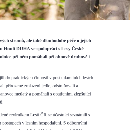
ých stromů, ale také dlouhodobé péče o jejich
jinu Hnutí DUHA ve spolupráci s Lesy České
ovolnice při něm pomáhali při obnově druhově i
li do praktických činností v postkalamitních lesích
i přirozené zmlazení jedle, odstraňovali a
janovec metlatý a pomáhali s opatřeními zlepšující
ů.
dené revírníkem Lesů ČR se účastníci seznámili s
ch postupech v lesním hospodaření. S odbornými