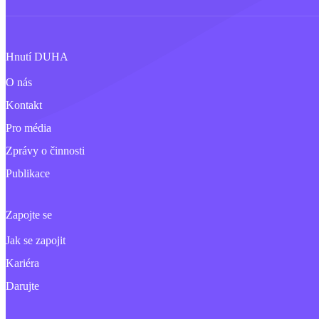
Hnutí DUHA
O nás
Kontakt
Pro média
Zprávy o činnosti
Publikace
Zapojte se
Jak se zapojit
Kariéra
Darujte