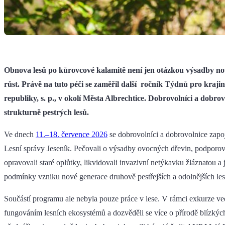
Obnova lesů po kůrovcové kalamitě není jen otázkou výsadby nov
růst. Právě na tuto péči se zaměřil další ročník Týdnů pro kra
republiky, s. p., v okolí Města Albrechtice. Dobrovolníci a dobr
strukturně pestrých lesů.
Ve dnech
11.–18. července 2026
se dobrovolníci a dobrovolnice zapoji
Lesní správy Jeseník. Pečovali o výsadby ovocných dřevin, podporoval
opravovali staré oplůtky, likvidovali invazivní netýkavku žláznatou a 
podmínky vzniku nové generace druhově pestřejších a odolnějších les
Součástí programu ale nebyla pouze práce v lese. V rámci exkurze ve
fungováním lesních ekosystémů a dozvěděli se více o přírodě blízký