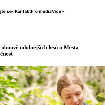
jte se
Kontakt
Pro média
Více
obnově odolnějších lesů u Města
očnost