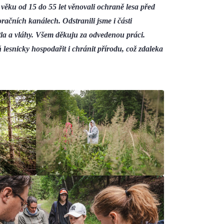
věku od 15 do 55 let věnovali ochraně lesa před
račních kanálech. Odstranili jsme i části
ětla a vláhy. Všem děkuju za odvedenou práci.
ň lesnicky hospodařit i chránit přírodu, což zdaleka