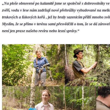
„Na ploše obnovené po kalamitě jsme se společně s dobrovolníky ve 
zvěří, vodu v lese nám zadržují nové přehrážky vybudované na melio
trnkových a lískových keřů , jež by braly sazenicím příliš mnoho sv
Myslím, že se přímo v terénu sami přesvědčili o tom, že se dá zárove
není jen praxe našeho revíru nebo lesní správy.“