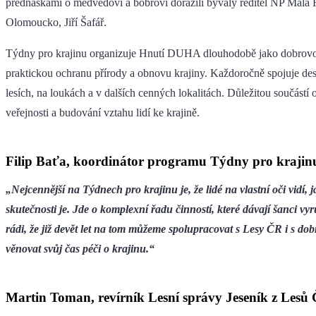
přednáškami o medvědovi a bobrovi dorazili bývalý ředitel NP Malá
Olomoucko, Jiří Šafář.
Týdny pro krajinu organizuje Hnutí DUHA dlouhodobě jako dobrovol
praktickou ochranu přírody a obnovu krajiny. Každoročně spojuje des
lesích, na loukách a v dalších cenných lokalitách. Důležitou součástí
veřejnosti a budování vztahu lidí ke krajině.
Filip Baťa, koordinátor programu Týdny pro kraji
„Nejcennější na Týdnech pro krajinu je, že lidé na vlastní oči vidí
skutečnosti je. Jde o komplexní řadu činností, které dávají šanci v
rádi, že již devět let na tom můžeme spolupracovat s Lesy ČR i s dob
věnovat svůj čas péči o krajinu.“
Martin Toman, revírník Lesní správy Jeseník z Lesů 