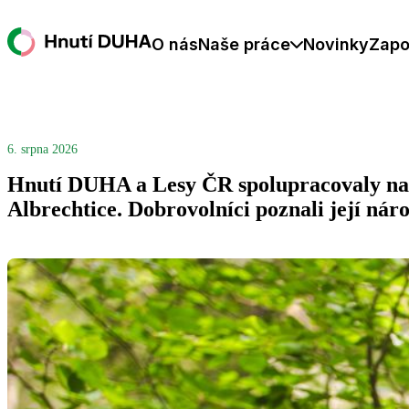
O nás
Naše práce
Novinky
Zapo
6. srpna 2026
Hnutí DUHA a Lesy ČR spolupracovaly na 
Albrechtice. Dobrovolníci poznali její nár