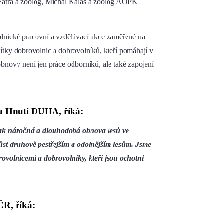
 Fatra a zoolog, Michal Kalaš a zoolog AOPK
nické pracovní a vzdělávací akce zaměřené na
ítky dobrovolnic a dobrovolníků, kteří pomáhají v
 obnovy není jen práce odborníků, ale také zapojení
nu Hnutí DUHA, říká:
, jak náročná a dlouhodobá obnova lesů ve
yrůst druhově pestřejším a odolnějším lesům. Jsme
rovolnicemi a dobrovolníky, kteří jsou ochotni
ČR, říká: