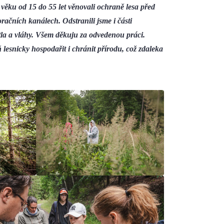
věku od 15 do 55 let věnovali ochraně lesa před
račních kanálech. Odstranili jsme i části
ětla a vláhy. Všem děkuju za odvedenou práci.
ň lesnicky hospodařit i chránit přírodu, což zdaleka