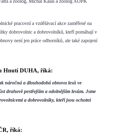
 Fatra a zoolog, Michal Kalaš a zoolog AOPK
nické pracovní a vzdělávací akce zaměřené na
ítky dobrovolnic a dobrovolníků, kteří pomáhají v
 obnovy není jen práce odborníků, ale také zapojení
nu Hnutí DUHA, říká:
, jak náročná a dlouhodobá obnova lesů ve
yrůst druhově pestřejším a odolnějším lesům. Jsme
rovolnicemi a dobrovolníky, kteří jsou ochotni
ČR, říká: