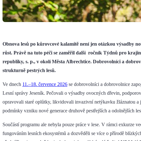
Obnova lesů po kůrovcové kalamitě není jen otázkou výsadby nov
růst. Právě na tuto péči se zaměřil další ročník Týdnů pro kra
republiky, s. p., v okolí Města Albrechtice. Dobrovolníci a dobr
strukturně pestrých lesů.
Ve dnech
11.–18. července 2026
se dobrovolníci a dobrovolnice zapoji
Lesní správy Jeseník. Pečovali o výsadby ovocných dřevin, podporoval
opravovali staré oplůtky, likvidovali invazivní netýkavku žláznatou a 
podmínky vzniku nové generace druhově pestřejších a odolnějších les
Součástí programu ale nebyla pouze práce v lese. V rámci exkurze ve
fungováním lesních ekosystémů a dozvěděli se více o přírodě blízký