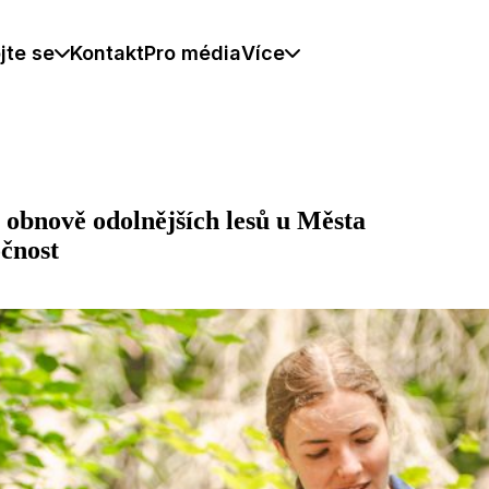
jte se
Kontakt
Pro média
Více
obnově odolnějších lesů u Města
očnost