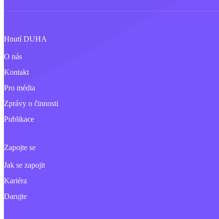
Hnutí DUHA
O nás
Kontakt
Pro média
Zprávy o činnosti
Publikace
Zapojte se
Jak se zapojit
Kariéra
Darujte