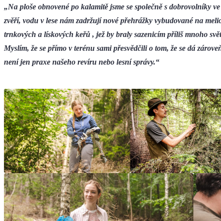
„Na ploše obnovené po kalamitě jsme se společně s dobrovolníky ve 
zvěří, vodu v lese nám zadržují nové přehrážky vybudované na melio
trnkových a lískových keřů , jež by braly sazenicím příliš mnoho sv
Myslím, že se přímo v terénu sami přesvědčili o tom, že se dá zárove
není jen praxe našeho revíru nebo lesní správy.“