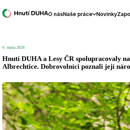
O nás
Naše práce
Novinky
Zapo
6. srpna 2026
Hnutí DUHA a Lesy ČR spolupracovaly na 
Albrechtice. Dobrovolníci poznali její nár