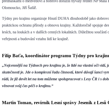
přednáškami o medvědovi a bobrovi dorazili bývalý ředitel NP Malá
Olomoucko, Jiří Šafář.
Týdny pro krajinu organizuje Hnutí DUHA dlouhodobě jako dobrovol
praktickou ochranu přírody a obnovu krajiny. Každoročně spojuje des
lesích, na loukách a v dalších cenných lokalitách. Důležitou součástí
veřejnosti a budování vztahu lidí ke krajině.
Filip Baťa, koordinátor programu Týdny pro kraji
„Nejcennější na Týdnech pro krajinu je, že lidé na vlastní oči vidí
skutečnosti je. Jde o komplexní řadu činností, které dávají šanci v
rádi, že již devět let na tom můžeme spolupracovat s Lesy ČR i s dob
věnovat svůj čas péči o krajinu.“
Martin Toman, revírník Lesní správy Jeseník z Lesů 