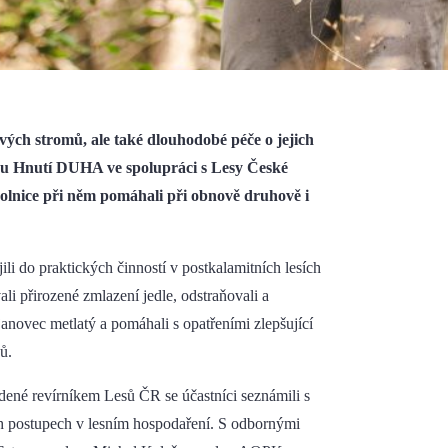
ých stromů, ale také dlouhodobé péče o jejich
jinu Hnutí DUHA ve spolupráci s Lesy České
ovolnice při něm pomáhali při obnově druhově i
li do praktických činností v postkalamitních lesích
i přirozené zmlazení jedle, odstraňovali a
janovec metlatý a pomáhali s opatřeními zlepšující
ů.
dené revírníkem Lesů ČR se účastníci seznámili s
ch postupech v lesním hospodaření. S odbornými