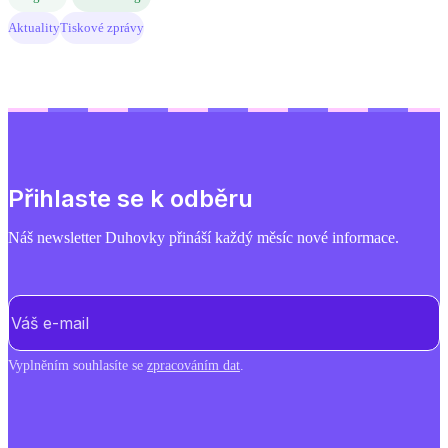
Aktuality
Tiskové zprávy
Přihlaste se k odběru
Náš newsletter Duhovky přináší každý měsíc nové informace.
E-mail
(Povinné)
Vyplněním souhlasíte se
zpracováním dat
.