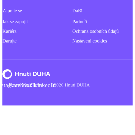
Zapojte se
Další
Jak se zapojit
Partneři
Kariéra
Ochrana osobních údajů
Darujte
Nastavení cookies
nstagram
Facebook
YouTube
LinkedIn
©2026 Hnutí DUHA