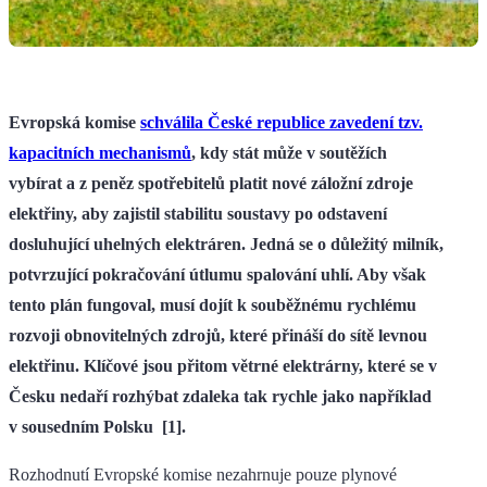
Evropská komise
schválila České republice zavedení tzv.
kapacitních mechanismů
, kdy stát může v soutěžích
vybírat a z peněz spotřebitelů platit nové záložní zdroje
elektřiny, aby zajistil stabilitu soustavy po odstavení
dosluhující uhelných elektráren. Jedná se o důležitý milník,
potvrzující pokračování útlumu spalování uhlí. Aby však
tento plán fungoval, musí dojít k souběžnému rychlému
rozvoji obnovitelných zdrojů, které přináší do sítě levnou
elektřinu. Klíčové jsou přitom větrné elektrárny, které se v
Česku nedaří rozhýbat zdaleka tak rychle jako například
v sousedním Polsku [1].
Rozhodnutí Evropské komise nezahrnuje pouze plynové