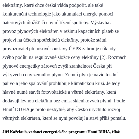
elektrárny, které chce česká vláda podpořit, ale také
konkurenční technologie jako akumulaci energie pomocí
bateriových úložišť či chytré řízení spotřeby. Výstavba a
provoz plynových elektráren v režimu kapacitních plateb se
projeví na účtech spotřebitelů elektřiny, protože státní
provozovatel přenosové soustavy ČEPS zahrnuje náklady
svého podílu na regulované složce ceny elektřiny [2]. Rozmach
plynové energetiky zároveň zvýší zranitelnost Česka při
výkyvech ceny zemního plynu. Zemní plyn je navíc fosilní
palivo a jeho spalování prohlubuje klimatickou krizi. Je tedy
hlavně nutné stavět fotovoltaické a větrné elektrárny, která
dodávají levnou elektřinu bez emisí skleníkových plynů. Podle
Hnutí DUHA je proto nezbytné, aby Česko urychlilo rozvoj
větrných elektráren, které se nyní povolují a staví příliš pomalu.
Jiří Koželouh, vedoucí energetického programu Hnutí DUHA, říká: