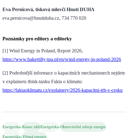
Eva Pernicová, tisková mluvčí Hnutí DUHA
eva.pernicova@hnutiduha.cz, 734 770 020
Poznámky pro editory a editorky
[1] Wind Energy in Poland, Report 2026,
https://www.bakertilly-tpa.pl/en/wind-energy-in-poland-2026
[2] Podrobnější informace o kapacitních mechanismech nejdete
v explaineru think-tanku Fakta o klimatu:
https://faktaoklimatu.cz/explainery/2026-kapacitni-trh-v-cesku
›
›
Energetika
Konec uhlí
Energetika
Obnovitelné zdroje energie
›
Energetika
Větrná energie