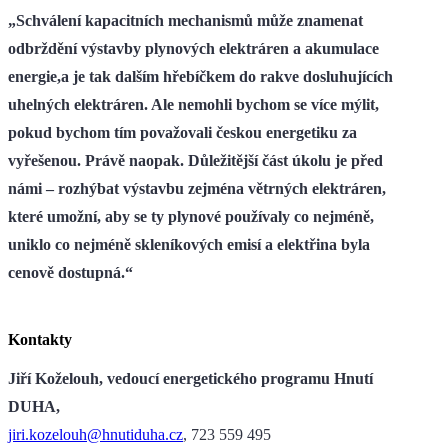
„Schválení kapacitních mechanismů může znamenat
odbrždění výstavby plynových elektráren a akumulace
energie,a je tak dalším hřebíčkem do rakve dosluhujících
uhelných elektráren. Ale nemohli bychom se více mýlit,
pokud bychom tím považovali českou energetiku za
vyřešenou. Právě naopak. Důležitější část úkolu je před
námi – rozhýbat výstavbu zejména větrných elektráren,
které umožní, aby se ty plynové používaly co nejméně,
uniklo co nejméně skleníkových emisí a elektřina byla
cenově dostupná.“
Kontakty
Jiří Koželouh, vedoucí energetického programu Hnutí
DUHA,
jiri.kozelouh@hnutiduha.cz
, 723 559 495