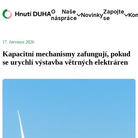
O
Naše
Zapojte
Novinky
Kon
nás
práce
se
17. července 2026
Kapacitní mechanismy zafungují, pokud
se urychlí výstavba větrných elektráren